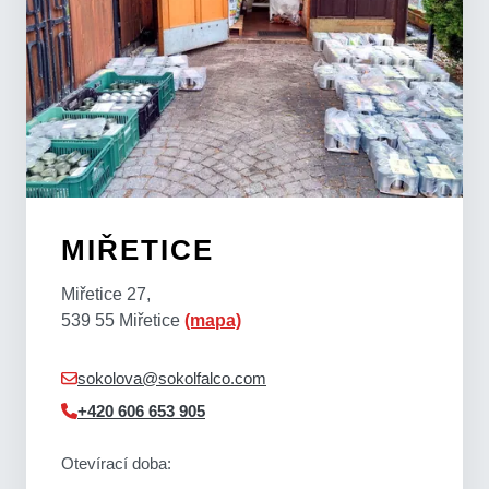
MIŘETICE
Miřetice 27,
539 55 Miřetice
(mapa)
sokolova@sokolfalco.com
+420 606 653 905
Otevírací doba: