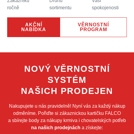
Zákazníků
Druhů
Vaší
ročně
sortimentu
spokojenosti
AKČNÍ
VĚRNOSTNÍ
NABÍDKA
PROGRAM
NOVÝ VĚRNOSTNÍ
SYSTÉM
NAŠICH PRODEJEN
Nakupujete u nás pravidelně! Nyní vás za každý nákup
odměníme. Pořiďte si zákaznickou kartičku FALCO
a sbírejte body za nákupy krmiva i chovatelských potřeb
na našich prodejnách
a získejte: