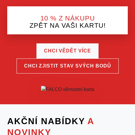
10 % Z NÁKUPU
ZPĚT NA VAŠI KARTU!
CHCI VĚDĚT VÍCE
CHCI ZJISTIT STAV SVÝCH BODŮ
AKČNÍ NABÍDKY
A
NOVINKY